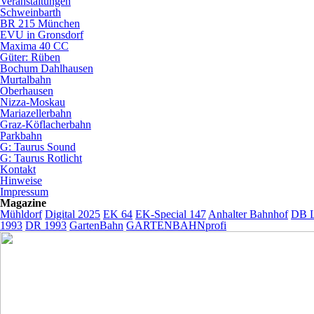
Veranstaltungen
Schweinbarth
BR 215 München
EVU in Gronsdorf
Maxima 40 CC
Güter: Rüben
Bochum Dahlhausen
Murtalbahn
Oberhausen
Nizza-Moskau
Mariazellerbahn
Graz-Köflacherbahn
Parkbahn
G: Taurus Sound
G: Taurus Rotlicht
Kontakt
Hinweise
Impressum
Magazine
Mühldorf
Digital 2025
EK 64
EK-Special 147
Anhalter Bahnhof
DB L
1993
DR 1993
GartenBahn
GARTENBAHNprofi