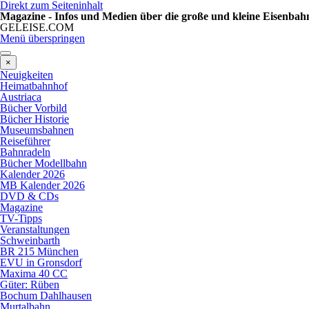
Direkt zum Seiteninhalt
Magazine - Infos und Medien über die große und kleine Eisenbah
GELEISE.COM
Menü überspringen
×
Neuigkeiten
Heimatbahnhof
Austriaca
Bücher Vorbild
Bücher Historie
Museumsbahnen
Reiseführer
Bahnradeln
Bücher Modellbahn
Kalender 2026
MB Kalender 2026
DVD & CDs
Magazine
TV-Tipps
Veranstaltungen
Schweinbarth
BR 215 München
EVU in Gronsdorf
Maxima 40 CC
Güter: Rüben
Bochum Dahlhausen
Murtalbahn