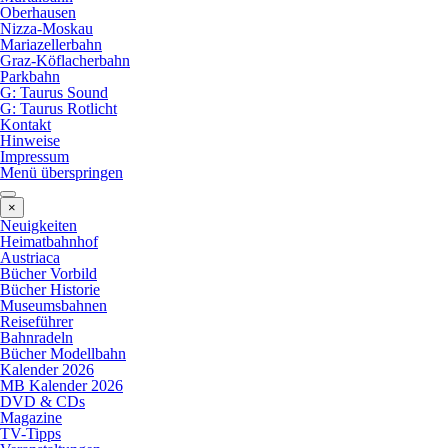
Oberhausen
Nizza-Moskau
Mariazellerbahn
Graz-Köflacherbahn
Parkbahn
G: Taurus Sound
G: Taurus Rotlicht
Kontakt
Hinweise
Impressum
Menü überspringen
×
Neuigkeiten
Heimatbahnhof
Austriaca
Bücher Vorbild
Bücher Historie
Museumsbahnen
Reiseführer
Bahnradeln
Bücher Modellbahn
Kalender 2026
MB Kalender 2026
DVD & CDs
Magazine
TV-Tipps